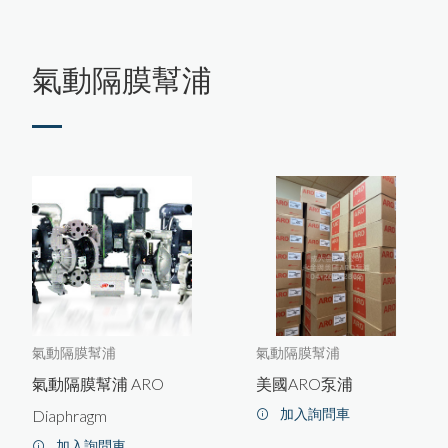
工程實績
離心機
移動式出租設備
聯絡我們
氣動隔膜幫浦
最新消息
中古機台
砂石專用板框污泥脱水機
小水量廢水設備
泵浦維修
螺旋擠壓式污泥脫水機
氣動隔膜幫浦
氣動隔膜幫浦
氣動隔膜幫浦 ARO
美國ARO泵浦
加入詢問車
Diaphragm
加入詢問車