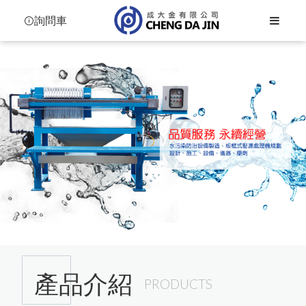
詢問車
Language
Menu
公司簡介
繁體中文
產品介紹
简体中文
板框式壓濾機
檔案下載
關於我們
產品介紹
氣動隔膜幫浦
PRODUCTS
場內照
影音專區